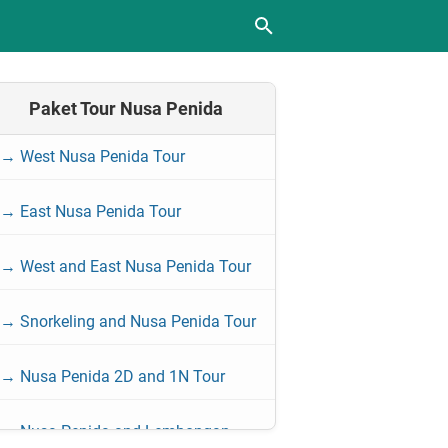
Paket Tour Nusa Penida
→ West Nusa Penida Tour
→ East Nusa Penida Tour
→ West and East Nusa Penida Tour
→ Snorkeling and Nusa Penida Tour
→ Nusa Penida 2D and 1N Tour
→ Nusa Penida and Lembongan