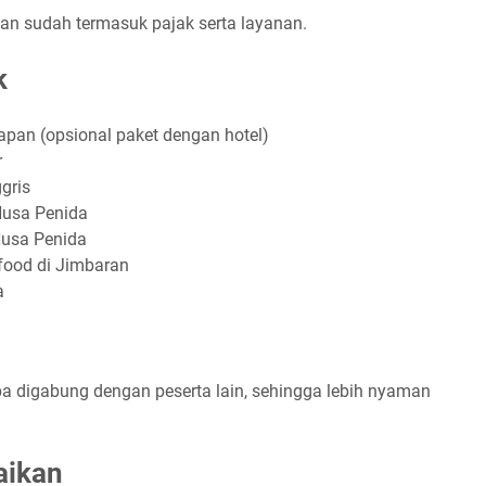
an sudah termasuk pajak serta layanan.
k
pan (opsional paket dengan hotel)
r
gris
 Nusa Penida
Nusa Penida
food di Jimbaran
a
npa digabung dengan peserta lain, sehingga lebih nyaman
aikan