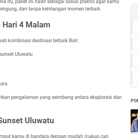
a itu, paket ini hadir sebagai solusi praktis agar kamu
a bingung, dan tanpa kehilangan momen terbaik.
5 Hari 4 Malam
i kombinasi destinasi terbaik Bali:
sunset Uluwatu
dara
rikan pengalaman yang seimbang antara eksplorasi dan
PO
 Sunset Uluwatu
jemput kamu di bandara dengan mudah (cukup cari