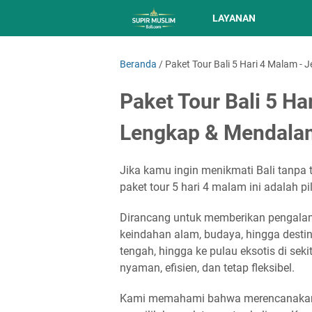
LAYANAN
Beranda
/
Paket Tour Bali 5 Hari 4 Malam - 
Paket Tour Bali 5 Ha
Lengkap & Mendala
Jika kamu ingin menikmati Bali tanpa t
paket tour 5 hari 4 malam ini adalah pi
Dirancang untuk memberikan pengalam
keindahan alam, budaya, hingga destinas
tengah, hingga ke pulau eksotis di se
nyaman, efisien, dan tetap fleksibel.
Kami memahami bahwa merencanakan li