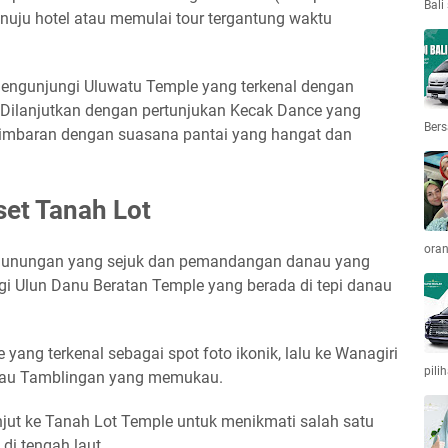
Bali
uju hotel atau memulai tour tergantung waktu
 mengunjungi Uluwatu Temple yang terkenal dengan
 Dilanjutkan dengan pertunjukan Kecak Dance yang
Ber
Jimbaran dengan suasana pantai yang hangat dan
set Tanah Lot
oran
gunungan yang sejuk dan pemandangan danau yang
Ulun Danu Beratan Temple yang berada di tepi danau
 yang terkenal sebagai spot foto ikonik, lalu ke Wanagiri
pili
nau Tamblingan yang memukau.
njut ke Tanah Lot Temple untuk menikmati salah satu
 di tengah laut.