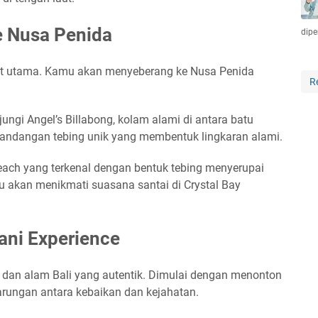
e Nusa Penida
dipe
ight utama. Kamu akan menyeberang ke Nusa Penida
R
ngi Angel’s Billabong, kolam alami di antara batu
andangan tebing unik yang membentuk lingkaran alami.
Beach yang terkenal dengan bentuk tebing menyerupai
u akan menikmati suasana santai di Crystal Bay
ani Experience
an alam Bali yang autentik. Dimulai dengan menonton
rungan antara kebaikan dan kejahatan.