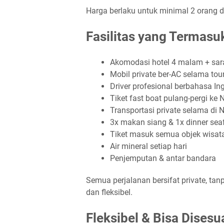
Harga berlaku untuk minimal 2 orang d
Fasilitas yang Termasu
Akomodasi hotel 4 malam + sara
Mobil private ber-AC selama tou
Driver profesional berbahasa Ing
Tiket fast boat pulang-pergi ke
Transportasi private selama di 
3x makan siang & 1x dinner sea
Tiket masuk semua objek wisat
Air mineral setiap hari
Penjemputan & antar bandara
Semua perjalanan bersifat private, ta
dan fleksibel.
Fleksibel & Bisa Disesu