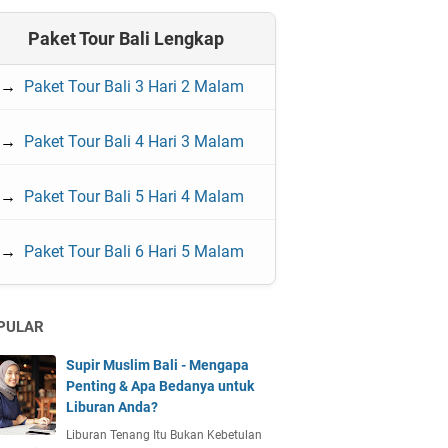
Tour
Paket Tour Bali Lengkap
→
Paket Tour Bali 3 Hari 2 Malam
→
Paket Tour Bali 4 Hari 3 Malam
→
Paket Tour Bali 5 Hari 4 Malam
→
Paket Tour Bali 6 Hari 5 Malam
PULAR
Supir Muslim Bali - Mengapa
Penting & Apa Bedanya untuk
Liburan Anda?
Liburan Tenang Itu Bukan Kebetulan